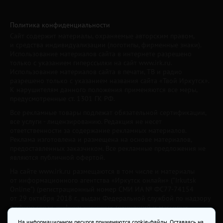
Политика конфиденциальности
Сайт содержит материалы, охраняемые авторским правом,
и средства индивидуализации (логотипы, фирменные знаки).
Использование материалов сайта в интернете разрешено
только с указанием гиперссылки на сайт www.irk.ru.
Использование материалов сайта в печати, ТВ и радио
разрешено только с указанием названия сайта «Твой Иркутск».
К нарушителям данного положения применяются все меры,
предусмотренные ст. 1301 ГК РФ.
Все рекламные товары подлежат обязательной сертификации,
все услуги - лицензированию. Редакция не несет
ответственности за содержание рекламных материалов.
Реклама изготовлена и размещена на основе материалов,
предоставленных заказчиком. Все рекламные предложения не
являются публичной офертой.
На сайте www.irk.ru размещаются в том числе и материалы
от информационного агентства «Иркутск онлайн» ("Irkutsk
Online") (регистрационный номер СМИ ИА № ФС77-74154
от 29 октября 2018 г., выдан Федеральной службой по надзору
в сфере связи, информационных технологий и массовых
коммуникаций) с соответствующей пометкой. Учредитель —
На информационном ресурсе применяются cookie-файлы. Оставаясь на