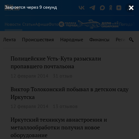
Закроется через
8
секунд
Новости
Статьи
Афиша
Фото
Погода
Ту
Лента
Происшествия
Народные
Финансы
Регионы
Полицейские Усть-Кута разыскали
пропавшего почтальона
12 февраля 2014
31 отзыв
Виктор Толоконский побывал в детском саду
Иркутска
12 февраля 2014
13 отзывов
Иркутский техникум авиастроения и
металлообработки получил новое
оборудование