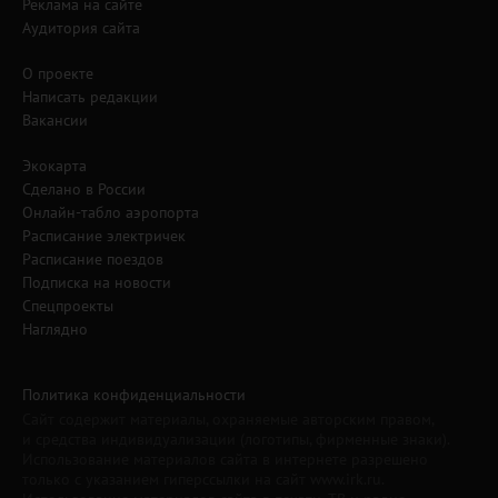
Реклама на сайте
Аудитория сайта
О проекте
Написать редакции
Вакансии
Экокарта
Сделано в России
Онлайн-табло аэропорта
Расписание электричек
Расписание поездов
Подписка на новости
Спецпроекты
Наглядно
Политика конфиденциальности
Сайт содержит материалы, охраняемые авторским правом,
и средства индивидуализации (логотипы, фирменные знаки).
Использование материалов сайта в интернете разрешено
только с указанием гиперссылки на сайт www.irk.ru.