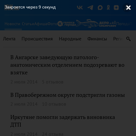
Закроется через
8
секунд
Новости
Статьи
Афиша
Фото
Погода
Ту
Лента
Происшествия
Народные
Финансы
Регионы
В Ангарске заведующую патолого-
анатомическим отделением подозревают во
взятке
2 июля 2014
5 отзывов
В Правобережном округе подстригли газоны
2 июля 2014
10 отзывов
Иркутяне помогли задержать виновника
ДТП
2 июля 2014
24 отзыва