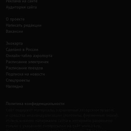
Реклама на сайте
Аудитория сайта
О проекте
Написать редакции
Вакансии
Экокарта
Сделано в России
Онлайн-табло аэропорта
Расписание электричек
Расписание поездов
Подписка на новости
Спецпроекты
Наглядно
Политика конфиденциальности
Сайт содержит материалы, охраняемые авторским правом,
и средства индивидуализации (логотипы, фирменные знаки).
Использование материалов сайта в интернете разрешено
только с указанием гиперссылки на сайт www.irk.ru.
Использование материалов сайта в печати, ТВ и радио