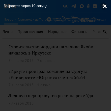
Закроется через
10
секунд
Новости
Статьи
Афиша
Фото
Погода
Ту
Лента
Происшествия
Народные
Финансы
Регионы
Строительство иордани на заливе Якоби
началось в Иркутске
7 января 2015
7 отзывов
«Иркут» проиграл команде из Сургута
«Университет-Югра» со счетом 56:64
7 января 2015
1 отзыв
Ледовую переправу открыли на реке Уда
7 января 2015