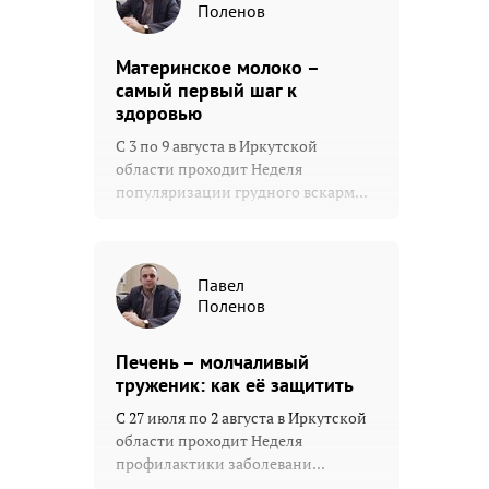
Поленов
Материнское молоко –
самый первый шаг к
здоровью
С 3 по 9 августа в Иркутской
области проходит Неделя
популяризации грудного вскарм...
Павел
Поленов
Печень – молчаливый
труженик: как её защитить
С 27 июля по 2 августа в Иркутской
области проходит Неделя
профилактики заболевани...