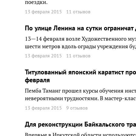
поездки.
13 февраля 2015
11 отзывов
По улице Ленина на сутки ограничат
13—14 февраля возле Художественного муз
шести метров вдоль ограды учреждения буд
13 февраля 2015
11 отзывов
Титулованный японский каратист про
февраля
Пемба Таманг прошел курсы обучения инст
невероятными трудностями. В мастер-класс
13 февраля 2015
9 отзывов
Для реконструкции Байкальского тр
Впервые в Иркутской области используютс