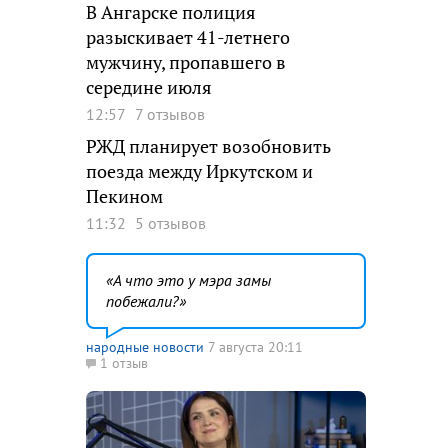
В Ангарске полиция
разыскивает 41-летнего
мужчину, пропавшего в
середине июля
12:57
7 отзывов
РЖД планирует возобновить
поезда между Иркутском и
Пекином
11:32
5 отзывов
А что это у мэра замы
побежали?
народные новости
7 августа 20:11
1 отзыв