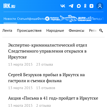
Новости
Статьи
Афиша
Фото
Погода
Ту
Лента
Происшествия
Народные
Финансы
Регионы
Экспертно-криминалистический отдел
Следственного управления открылся в
Иркутске
13 марта 2015
23 отзыва
Сергей Безруков прибыл в Иркутск на
гастроли и съемки фильма
13 марта 2015
13 отзывов
Акция «Письма в 41 год» пройдет в Иркутске
13 марта 2015
2 отзыва