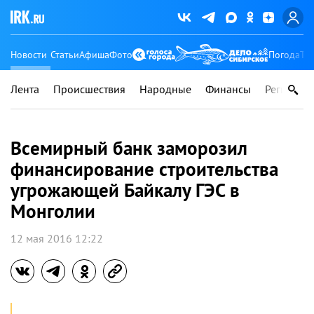
Новости
Статьи
Афиша
Фото
Погода
Ту
Лента
Происшествия
Народные
Финансы
Регионы
Всемирный банк заморозил
финансирование строительства
угрожающей Байкалу ГЭС в
Монголии
12 мая 2016 12:22