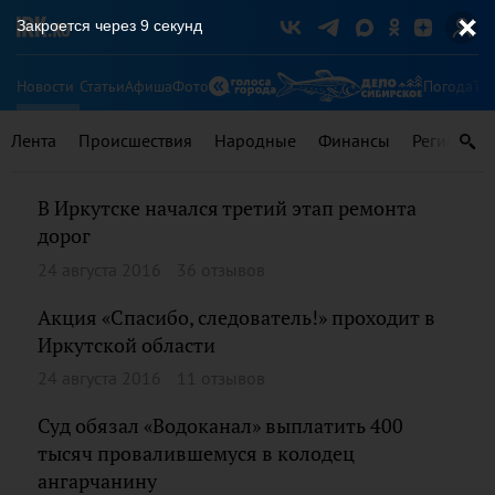
Закроется через
8
секунд
Новости
Статьи
Афиша
Фото
Погода
Ту
Лента
Происшествия
Народные
Финансы
Регионы
В Иркутске начался третий этап ремонта
дорог
24 августа 2016
36 отзывов
Акция «Спасибо, следователь!» проходит в
Иркутской области
24 августа 2016
11 отзывов
Суд обязал «Водоканал» выплатить 400
тысяч провалившемуся в колодец
ангарчанину