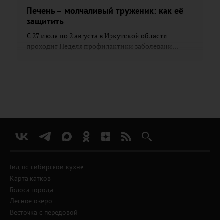
Печень – молчаливый труженик: как её
защитить
С 27 июля по 2 августа в Иркутской области
проходит Неделя профилактики заболевани...
Гид по сибирской кухне
Карта катков
Голоса города
Лесное озеро
Весточка с передовой