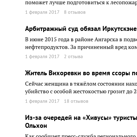
поможет лучше подготовиться к лесопожар
1 февраля 2017
8 отзывов
Арбитражный суд обязал Иркутскэнер
В июне 2015 года в районе Ангарска в под
нефтепродуктов. За причиненный вред ком
1 февраля 2017
2 отзыва
Житель Вихоревки во время ссоры п
Сейчас женщина в тяжёлом состоянии нахо
убийство с особой жестокостью грозит до 
1 февраля 2017
18 отзывов
Из-за очередей на «Хивусы» турист
Ольхон
Как сообщает пресс-служба региональног