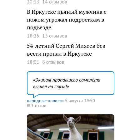
20:13
14 отзывов
В Иркутске пьяный мужчина с
ножом угрожал подросткам в
подъезде
18:25
13 отзывов
54-летний Сергей Михеев без
вести пропал в Иркутске
18:01
6 отзывов
Экипаж пропавшего самолёта
вышел на связь!
народные новости
5 августа 19:50
1 отзыв