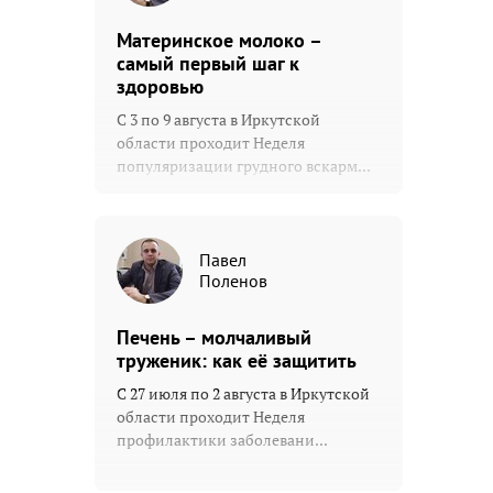
Материнское молоко –
самый первый шаг к
здоровью
С 3 по 9 августа в Иркутской
области проходит Неделя
популяризации грудного вскарм...
Павел
Поленов
Печень – молчаливый
труженик: как её защитить
С 27 июля по 2 августа в Иркутской
области проходит Неделя
профилактики заболевани...