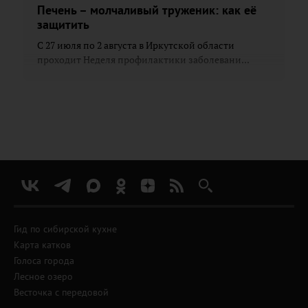
Печень – молчаливый труженик: как её
защитить
С 27 июля по 2 августа в Иркутской области
проходит Неделя профилактики заболевани...
Гид по сибирской кухне
Карта катков
Голоса города
Лесное озеро
Весточка с передовой