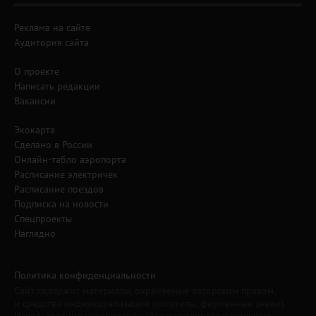
Реклама на сайте
Аудитория сайта
О проекте
Написать редакции
Вакансии
Экокарта
Сделано в России
Онлайн-табло аэропорта
Расписание электричек
Расписание поездов
Подписка на новости
Спецпроекты
Наглядно
Политика конфиденциальности
Сайт содержит материалы, охраняемые авторским правом,
и средства индивидуализации (логотипы, фирменные знаки).
Использование материалов сайта в интернете разрешено