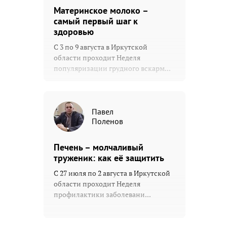
Материнское молоко –
самый первый шаг к
здоровью
С 3 по 9 августа в Иркутской
области проходит Неделя
популяризации грудного вскарм...
Павел
Поленов
Печень – молчаливый
труженик: как её защитить
С 27 июля по 2 августа в Иркутской
области проходит Неделя
профилактики заболевани...