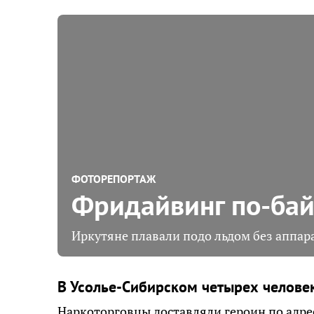
ФОТОРЕПОРТАЖ
Фридайвинг по-бай
Иркутяне плавали подо льдом без аппар
В Усолье-Сибирском четырех человек
Наркоторговцы доставляли героин по адре