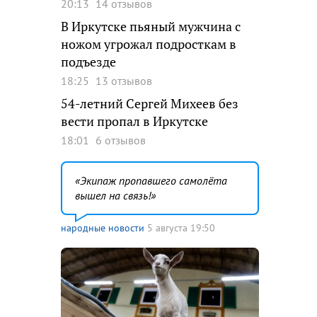
20:13
14 отзывов
В Иркутске пьяный мужчина с
ножом угрожал подросткам в
подъезде
18:25
13 отзывов
54-летний Сергей Михеев без
вести пропал в Иркутске
18:01
6 отзывов
Экипаж пропавшего самолёта
вышел на связь!
народные новости
5 августа 19:50