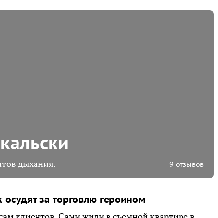
кальски
атов дыхания.
9 отзывов
 осудят за торговлю героином
сам клиентов. Сами жили в съемной квартире в