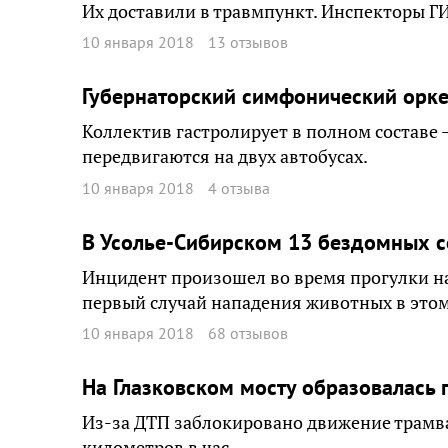
Их доставили в травмпункт. Инспекторы Г
10 января 2018
13 отзывов
Губернаторский симфонический оркес
Коллектив гастролирует в полном составе 
передвигаются на двух автобусах.
10 января 2018
4 отзыва
В Усолье-Сибирском 13 бездомных с
Инцидент произошел во время прогулки на 
первый случай нападения животных в этом
10 января 2018
68 отзывов
На Глазковском мосту образовалась 
Из-за ДТП заблокировано движение трамва
километров в час.