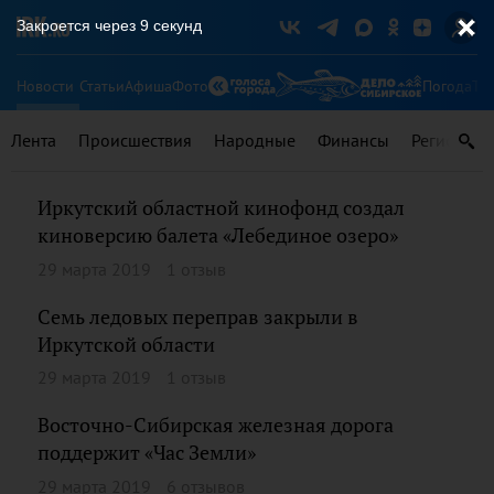
Закроется через
8
секунд
Новости
Статьи
Афиша
Фото
Погода
Ту
Лента
Происшествия
Народные
Финансы
Регионы
Иркутский областной кинофонд создал
киноверсию балета «Лебединое озеро»
29 марта 2019
1 отзыв
Семь ледовых переправ закрыли в
Иркутской области
29 марта 2019
1 отзыв
Восточно-Сибирская железная дорога
поддержит «Час Земли»
29 марта 2019
6 отзывов