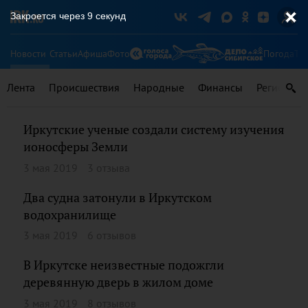
Закроется через
9
секунд
Новости
Статьи
Афиша
Фото
Погода
Ту
Лента
Происшествия
Народные
Финансы
Регионы
Иркутские ученые создали систему изучения
ионосферы Земли
3 мая 2019
3 отзыва
Два судна затонули в Иркутском
водохранилище
3 мая 2019
6 отзывов
В Иркутске неизвестные подожгли
деревянную дверь в жилом доме
3 мая 2019
8 отзывов