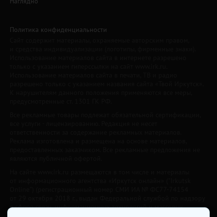
Наглядно
Политика конфиденциальности
Сайт содержит материалы, охраняемые авторским правом,
и средства индивидуализации (логотипы, фирменные знаки).
Использование материалов сайта в интернете разрешено
только с указанием гиперссылки на сайт www.irk.ru.
Использование материалов сайта в печати, ТВ и радио
разрешено только с указанием названия сайта «Твой Иркутск».
К нарушителям данного положения применяются все меры,
предусмотренные ст. 1301 ГК РФ.
Все рекламные товары подлежат обязательной сертификации,
все услуги - лицензированию. Редакция не несет
ответственности за содержание рекламных материалов.
Реклама изготовлена и размещена на основе материалов,
предоставленных заказчиком. Все рекламные предложения не
являются публичной офертой.
На сайте www.irk.ru размещаются в том числе и материалы
от информационного агентства «Иркутск онлайн» ("Irkutsk
Online") (регистрационный номер СМИ ИА № ФС77-74154
от 29 октября 2018 г., выдан Федеральной службой по надзору
в сфере связи, информационных технологий и массовых
коммуникаций) с соответствующей пометкой. Учредитель —