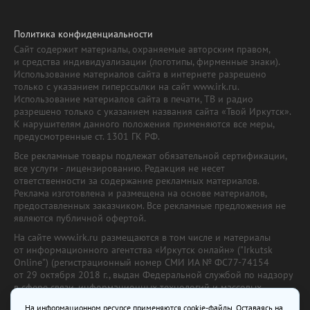
Политика конфиденциальности
Сайт содержит материалы, охраняемые авторским правом,
и средства индивидуализации (логотипы, фирменные знаки).
Использование материалов сайта в интернете разрешено
только с указанием гиперссылки на сайт www.irk.ru.
Использование материалов сайта в печати, ТВ и радио
разрешено только с указанием названия сайта «Твой Иркутск».
К нарушителям данного положения применяются все меры,
предусмотренные ст. 1301 ГК РФ.
Все рекламные товары подлежат обязательной сертификации,
все услуги - лицензированию. Редакция не несет
ответственности за содержание рекламных материалов.
Реклама изготовлена и размещена на основе материалов,
предоставленных заказчиком. Все рекламные предложения не
являются публичной офертой.
На сайте www.irk.ru размещаются в том числе и материалы
от информационного агентства «Иркутск онлайн» ("Irkutsk
Online") (регистрационный номер СМИ ИА № ФС77-74154
от 29 октября 2018 г., выдан Федеральной службой по надзору
в сфере связи, информационных технологий и массовых
коммуникаций) с соответствующей пометкой. Учредитель —
На информационном ресурсе применяются cookie-файлы. Оставаясь на