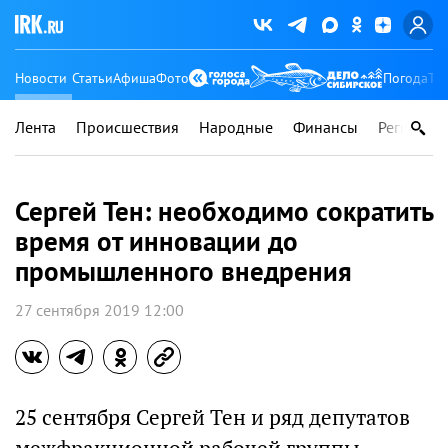
Новости
Статьи
Афиша
Фото
Погода
Ту
Лента
Происшествия
Народные
Финансы
Регионы
Сергей Тен: необходимо сократить
время от инновации до
промышленного внедрения
27 сентября 2019 12:00
25 сентября Сергей Тен и ряд депутатов