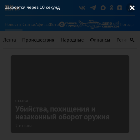
Закроется через
9
секунд
Новости
Статьи
Афиша
Фото
Погода
Ту
Лента
Происшествия
Народные
Финансы
Регионы
СТАТЬЯ
Убийства, похищения и
незаконный оборот оружия
2 отзыва