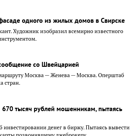
фасаде одного из жилых домов в Свирске
кант. Художник изобразил всемирно известного
инструментом.
иасообщение со Швейцарией
 маршруту Москва — Женева — Москва. Оперштаб
а стран.
а 670 тысяч рублей мошенникам, пытаясь
 инвестировании денег в биржу. Пытаясь вывести
 карты позвонившему лжеброкеру.