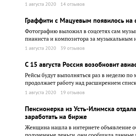
1 августа 2020
14 отзывов
Граффити с Мацуевым появилось на 
Фотографию выложил в соцсетях сам музы
пианиста и композитора за музыкальным 
1 августа 2020
39 отзывов
С 15 августа Россия возобновит ав
Рейсы будут выполняться раз в неделю по
продолжает работу над расширением списк
1 августа 2020
19 отзывов
Пенсионерка из Усть-Илимска отдал
заработать на бирже
Женщина нашла в интернете объявление об
полученные деньги, они сообщила данные