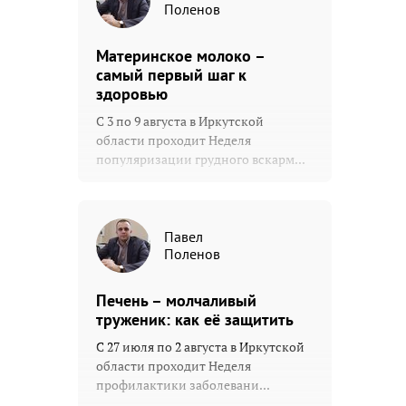
Поленов
Материнское молоко –
самый первый шаг к
здоровью
С 3 по 9 августа в Иркутской
области проходит Неделя
популяризации грудного вскарм...
Павел
Поленов
Печень – молчаливый
труженик: как её защитить
С 27 июля по 2 августа в Иркутской
области проходит Неделя
профилактики заболевани...