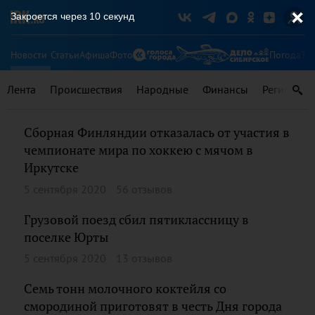
Закроется через
9
секунд
Новости
Статьи
Афиша
Фото
Погода
Ту
Лента
Происшествия
Народные
Финансы
Регионы
Сборная Финляндии отказалась от участия в
чемпионате мира по хоккею с мячом в
Иркутске
5 сентября 2020
56 отзывов
Грузовой поезд сбил пятиклассницу в
поселке Юрты
5 сентября 2020
13 отзывов
Семь тонн молочного коктейля со
смородиной приготовят в честь Дня города