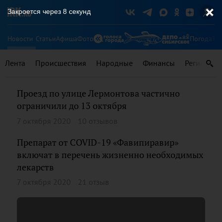
Закроется через
7
секунд
Новости
Статьи
Афиша
Фото
Погода
Ту
Лента
Происшествия
Народные
Финансы
Регионы
Проезд по улице Лермонтова частично
ограничили до 13 октября
7 октября 2020
10 отзывов
Препарат от COVID-19 «Фавипиравир»
включат в перечень жизненно необходимых
лекарств
7 октября 2020
21 отзыв