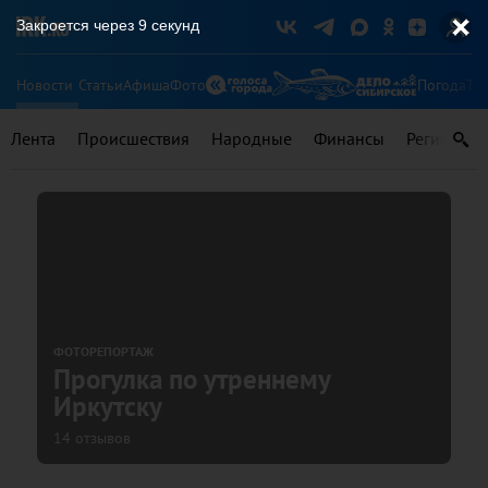
Закроется через
8
секунд
Новости
Статьи
Афиша
Фото
Погода
Ту
Лента
Происшествия
Народные
Финансы
Регионы
ФОТОРЕПОРТАЖ
Прогулка по утреннему
Иркутску
14 отзывов