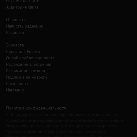
Реклама на сайте
Аудитория сайта
О проекте
Написать редакции
Вакансии
Экокарта
Сделано в России
Онлайн-табло аэропорта
Расписание электричек
Расписание поездов
Подписка на новости
Спецпроекты
Наглядно
Политика конфиденциальности
Сайт содержит материалы, охраняемые авторским правом,
и средства индивидуализации (логотипы, фирменные знаки).
Использование материалов сайта в интернете разрешено
только с указанием гиперссылки на сайт www.irk.ru.
Использование материалов сайта в печати, ТВ и радио