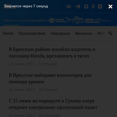
Закроется через
7
секунд
Новости
Статьи
Афиша
Фото
Погода
Ту
Лента
Происшествия
Народные
Финансы
Регионы
В Братском районе погибли водитель и
пассажир Honda, врезавшись в тягач
21 июня 2021
9 отзывов
В Иркутске набирают волонтеров для
помощи врачам
21 июня 2021
22 отзыва
С 25 июня на маршруте к Сухому озеру
откроют контрольно-пропускной пункт
21 июня 2021
28 отзывов