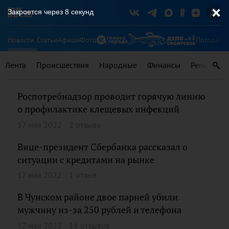
Закроется через
7
секунд
Новости
Статьи
Афиша
Фото
Погода
Ту
Лента
Происшествия
Народные
Финансы
Регионы
Роспотребнадзор проводит горячую линию
о профилактике клещевых инфекций
17 мая 2022
2 отзыва
Вице-президент Сбербанка рассказал о
ситуации с кредитами на рынке
17 мая 2022
1 отзыв
В Чунском районе двое парней убили
мужчину из-за 250 рублей и телефона
17 мая 2022
14 отзывов