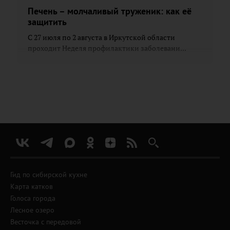
Печень – молчаливый труженик: как её
защитить
С 27 июля по 2 августа в Иркутской области
проходит Неделя профилактики заболевани...
Гид по сибирской кухне
Карта катков
Голоса города
Лесное озеро
Весточка с передовой