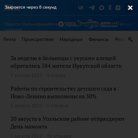
Закроется через
8
секунд
Новости
Статьи
Афиша
Фото
Погода
Ту
Лента
Происшествия
Народные
Финансы
Регионы
За неделю в больницы с укусами клещей
обратились 384 жителя Иркутской области
5 августа 2022
4 отзыва
Работы по строительству детского сада в
Ново-Ленино выполнены на 30%
5 августа 2022
6 отзывов
20 августа в Усольском районе отпразднуют
День мамонта
5 августа 2022
40 отзывов