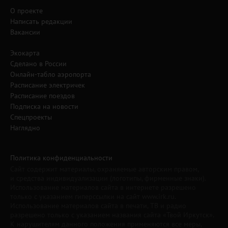
О проекте
Написать редакции
Вакансии
Экокарта
Сделано в России
Онлайн-табло аэропорта
Расписание электричек
Расписание поездов
Подписка на новости
Спецпроекты
Наглядно
Политика конфиденциальности
Сайт содержит материалы, охраняемые авторским правом,
и средства индивидуализации (логотипы, фирменные знаки).
Использование материалов сайта в интернете разрешено
только с указанием гиперссылки на сайт www.irk.ru.
Использование материалов сайта в печати, ТВ и радио
разрешено только с указанием названия сайта «Твой Иркутск».
К нарушителям данного положения применяются все меры,