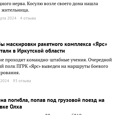
ного нерва. Косулю возле своего дома нашла
 жительница.
арта 2024
4 отзыва
ы маскировки ракетного комплекса «Ярс»
тали в Иркутской области
не проходят командно-штабные учения. Очередной
й полк ПГРК «Ярс» выведен на маршруты боевого
ирования.
 2024
93 отзыва
а погибла, попав под грузовой поезд на
вке Олха