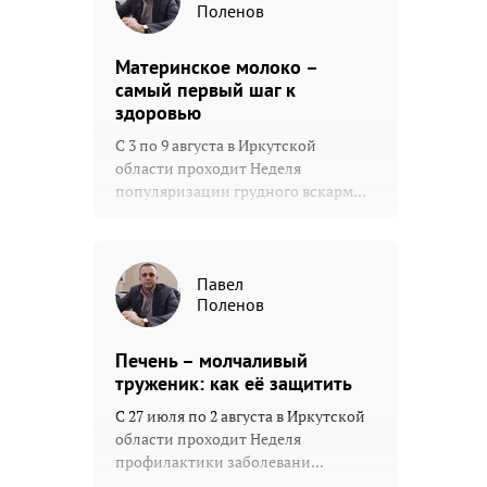
Поленов
Материнское молоко –
самый первый шаг к
здоровью
С 3 по 9 августа в Иркутской
области проходит Неделя
популяризации грудного вскарм...
Павел
Поленов
Печень – молчаливый
труженик: как её защитить
С 27 июля по 2 августа в Иркутской
области проходит Неделя
профилактики заболевани...