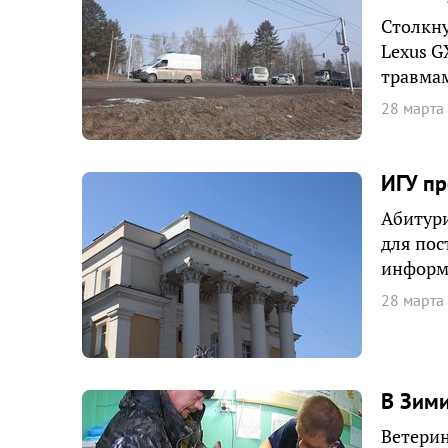
Столкну
Lexus G
травмам
28 марта
ИГУ пр
Абитури
для пос
информ
28 марта
В Зими
Ветерин