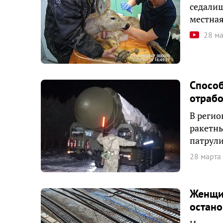
седалищ
местная
28 м
Способ
отрабо
В регио
ракетны
патрул
28 марта
Женщин
остано