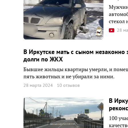
Мужчине
автомоб
стекол 
28 м
В Иркутске мать с сыном незаконно 
долги по ЖКХ
Бывшие жильцы квартиры умерли, и помещ
пять животных и не убирали за ними.
28 марта 2024
10 отзывов
В Ирку
реконс
100 уча
качеств