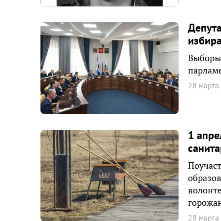
Депута
избира
Выборы 
парламе
28 марта
1 апре
санита
Поучас
образов
волонте
горожан
28 марта