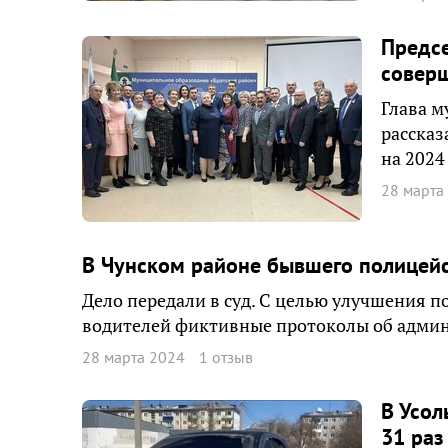
Предсе
соверш
Глава м
рассказ
на 2024
28 марта
В Чунском районе бывшего полицейс
Дело передали в суд. С целью улучшения п
водителей фиктивные протоколы об адми
28 марта 2024
1 отзыв
В Усол
31 раз