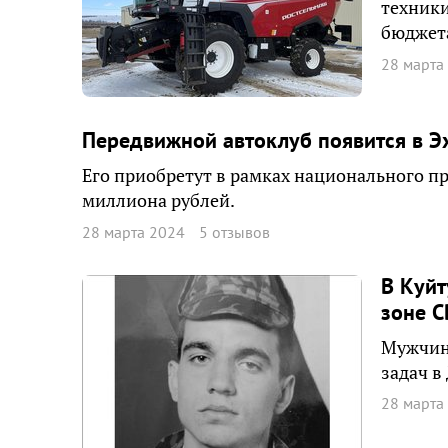
техники
бюджет
28 марта
Передвижной автоклуб появится в Э
Его приобретут в рамках национального пр
миллиона рублей.
28 марта 2024
5 отзывов
В Куйт
зоне С
Мужчине
задач в
28 марта