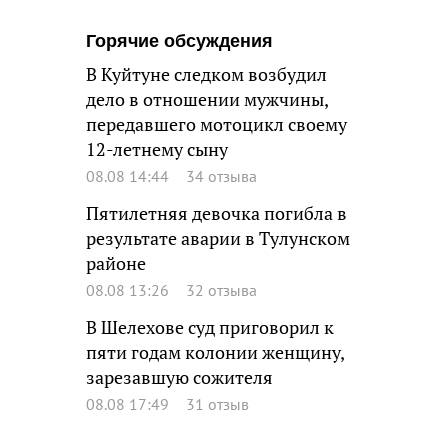
Горячие обсуждения
В Куйтуне следком возбудил
дело в отношении мужчины,
передавшего мотоцикл своему
12-летнему сыну
08.08 14:44
34 отзыва
Пятилетняя девочка погибла в
результате аварии в Тулунском
районе
08.08 13:26
32 отзыва
В Шелехове суд приговорил к
пяти годам колонии женщину,
зарезавшую сожителя
08.08 17:49
31 отзыв