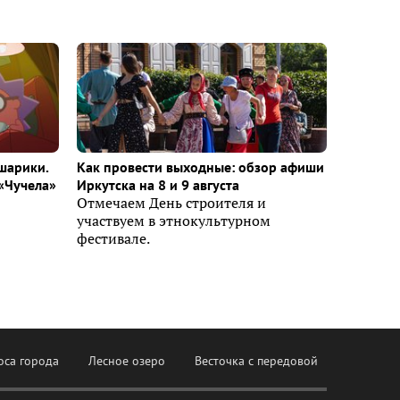
шарики.
Как провести выходные: обзор афиши
«Чучела»
Иркутска на 8 и 9 августа
Отмечаем День строителя и
участвуем в этнокультурном
фестивале.
оса города
Лесное озеро
Весточка с передовой