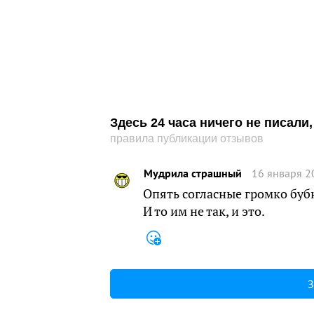
Здесь 24 часа ничего не писал
правила публикации отзывов
Мудрила страшный
16 января 2
Опять согласные громко буб
И то им не так, и это.
З