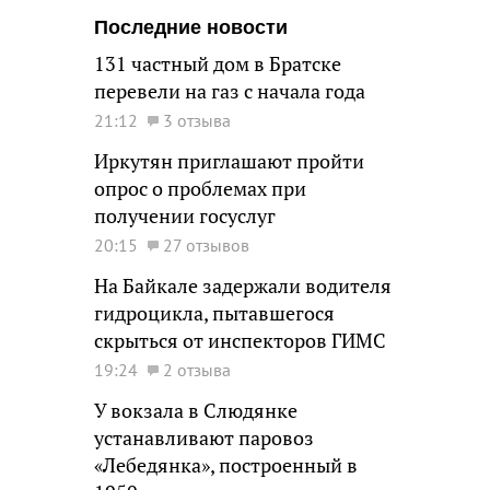
Последние новости
131 частный дом в Братске
перевели на газ с начала года
21:12
3 отзыва
Иркутян приглашают пройти
опрос о проблемах при
получении госуслуг
20:15
27 отзывов
На Байкале задержали водителя
гидроцикла, пытавшегося
скрыться от инспекторов ГИМС
19:24
2 отзыва
У вокзала в Слюдянке
устанавливают паровоз
«Лебедянка», построенный в