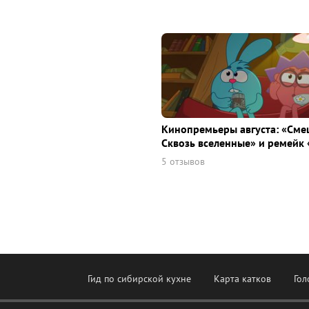
Кинопремьеры августа: «Сме
Сквозь вселенные» и ремейк 
5 отзывов
Гид по сибирской кухне
Карта катков
Гол