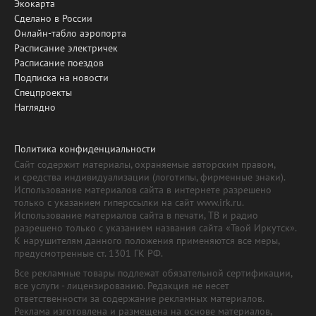
Экокарта
Сделано в России
Онлайн-табло аэропорта
Расписание электричек
Расписание поездов
Подписка на новости
Спецпроекты
Наглядно
Политика конфиденциальности
Сайт содержит материалы, охраняемые авторским правом,
и средства индивидуализации (логотипы, фирменные знаки).
Использование материалов сайта в интернете разрешено
только с указанием гиперссылки на сайт www.irk.ru.
Использование материалов сайта в печати, ТВ и радио
разрешено только с указанием названия сайта «Твой Иркутск».
К нарушителям данного положения применяются все меры,
предусмотренные ст. 1301 ГК РФ.
Все рекламные товары подлежат обязательной сертификации,
все услуги - лицензированию. Редакция не несет
ответственности за содержание рекламных материалов.
Реклама изготовлена и размещена на основе материалов,