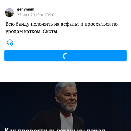
genymam
27 мая 2019 в 20:20
Всю банду положить на асфальт и проехаться по
уродам катком. Скоты.
Как провести выходные: парад