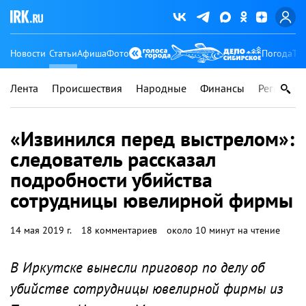
Новости
Статьи
Афиша
Фото
Погода
Ту
Лента
Происшествия
Народные
Финансы
Регионы
«Извинился перед выстрелом»:
следователь рассказал
подробности убийства
сотрудницы ювелирной фирмы
14 мая 2019 г.
18 комментариев
около 10 минут на чтение
В Иркутске вынесли приговор по делу об
убийстве сотрудницы ювелирной фирмы из