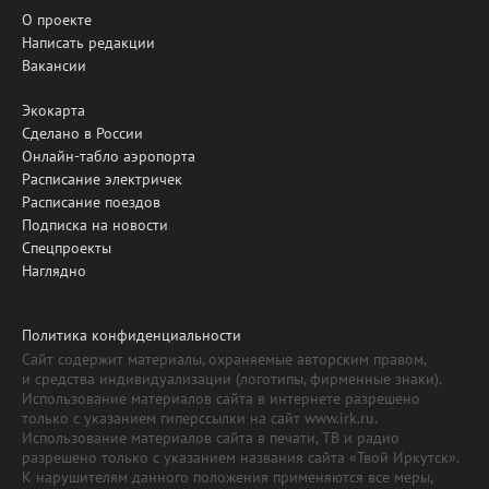
О проекте
Написать редакции
Вакансии
Экокарта
Сделано в России
Онлайн-табло аэропорта
Расписание электричек
Расписание поездов
Подписка на новости
Спецпроекты
Наглядно
Политика конфиденциальности
Сайт содержит материалы, охраняемые авторским правом,
и средства индивидуализации (логотипы, фирменные знаки).
Использование материалов сайта в интернете разрешено
только с указанием гиперссылки на сайт www.irk.ru.
Использование материалов сайта в печати, ТВ и радио
разрешено только с указанием названия сайта «Твой Иркутск».
К нарушителям данного положения применяются все меры,