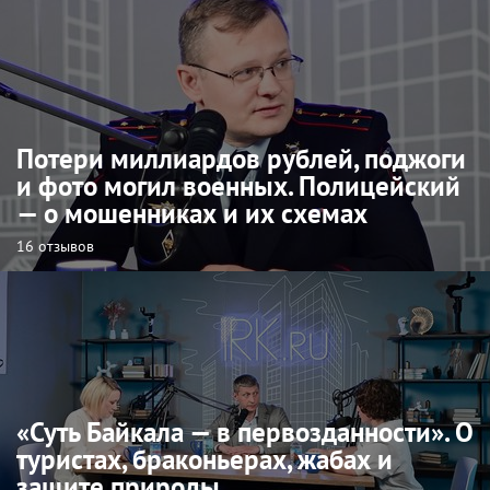
Потери миллиардов рублей, поджоги
и фото могил военных. Полицейский
— о мошенниках и их схемах
16 отзывов
«Суть Байкала — в первозданности». О
туристах, браконьерах, жабах и
защите природы