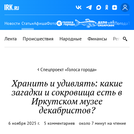
Новости
Статьи
Афиша
Фото
Погода
Ту
Лента
Происшествия
Народные
Финансы
Регионы
‹
Спецпроект «Голоса города»
Хранить и удивлять: какие
загадки и сокровища есть в
Иркутском музее
декабристов?
6 ноября 2025 г.
5 комментариев
около 7 минут на чтение