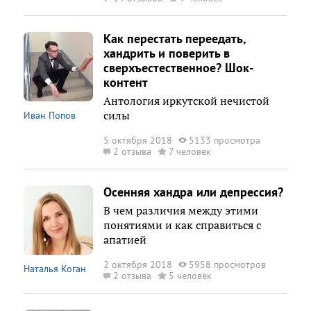
Как перестать переедать,
хандрить и поверить в
сверхъестественное? Шок-
контент
Антология иркутской нечистой
силы
Иван Попов
5 октября 2018
5133 просмотра
2 отзыва
7 человек
Осенняя хандра или депрессия?
В чем различия между этими
понятиями и как справиться с
апатией
2 октября 2018
5958 просмотров
Наталья Коган
2 отзыва
5 человек