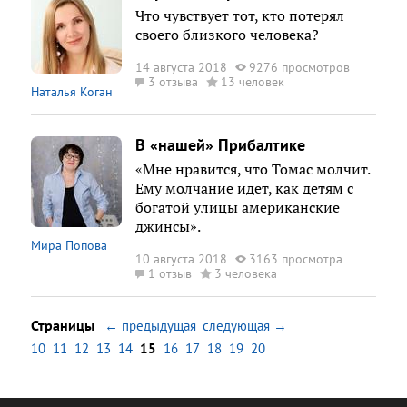
Что чувствует тот, кто потерял
своего близкого человека?
14 августа 2018
9276 просмотров
3 отзыва
13 человек
Наталья Коган
В «нашей» Прибалтике
«Мне нравится, что Томас молчит.
Ему молчание идет, как детям с
богатой улицы американские
джинсы».
Мира Попова
10 августа 2018
3163 просмотра
1 отзыв
3 человека
Страницы
← предыдущая
следующая →
10
11
12
13
14
15
16
17
18
19
20