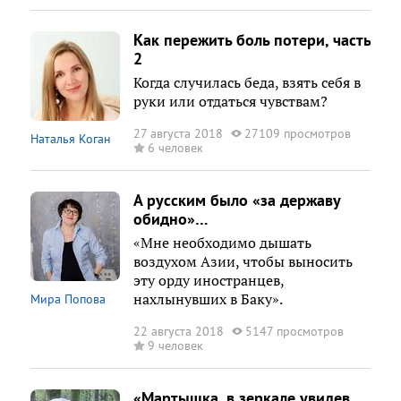
Как пережить боль потери, часть
2
Когда случилась беда, взять себя в
руки или отдаться чувствам?
27 августа 2018
27109 просмотров
Наталья Коган
6 человек
А русским было «за державу
обидно»…
«Мне необходимо дышать
воздухом Азии, чтобы выносить
эту орду иностранцев,
нахлынувших в Баку».
Мира Попова
22 августа 2018
5147 просмотров
9 человек
«Мартышка, в зеркале увидев