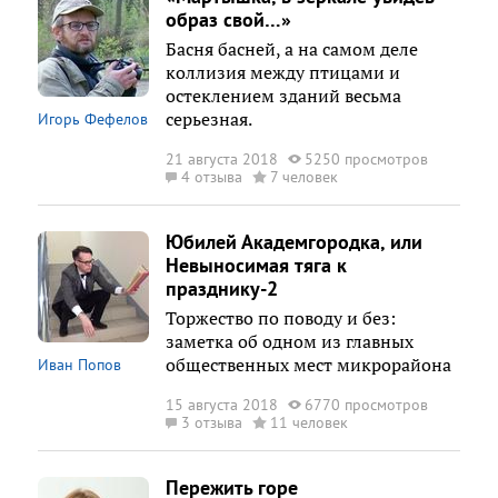
образ свой…»
Басня басней, а на самом деле
коллизия между птицами и
остеклением зданий весьма
серьезная.
Игорь Фефелов
21 августа 2018
5250 просмотров
4 отзыва
7 человек
Юбилей Академгородка, или
Невыносимая тяга к
празднику-2
Торжество по поводу и без:
заметка об одном из главных
общественных мест микрорайона
Иван Попов
15 августа 2018
6770 просмотров
3 отзыва
11 человек
Пережить горе