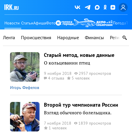
Новости
Статьи
Афиша
Фото
Погода
Ту
Лента
Происшествия
Народные
Финансы
Регионы
Старый метод, новые данные
О кольцевании птиц
9 ноября 2018
2957 просмотров
4 отзыва
5 человек
Игорь Фефелов
Второй тур чемпионата России
Взгляд обычного болельщика.
7 ноября 2018
1839 просмотров
1 человек