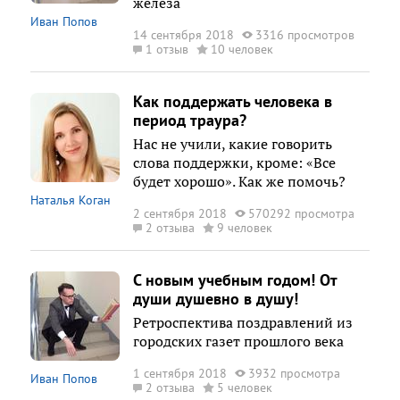
железа
Иван Попов
14 сентября 2018
3316 просмотров
1 отзыв
10 человек
Как поддержать человека в
период траура?
Нас не учили, какие говорить
слова поддержки, кроме: «Все
будет хорошо». Как же помочь?
Наталья Коган
2 сентября 2018
570292 просмотра
2 отзыва
9 человек
С новым учебным годом! От
души душевно в душу!
Ретроспектива поздравлений из
городских газет прошлого века
1 сентября 2018
3932 просмотра
Иван Попов
2 отзыва
5 человек