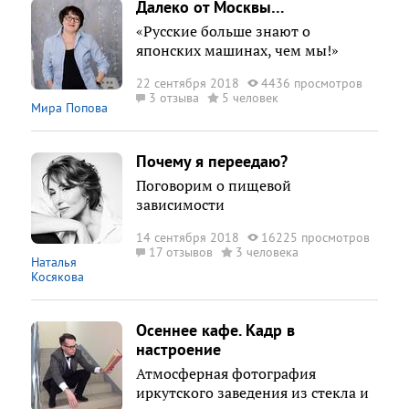
Далеко от Москвы…
«Русские больше знают о
японских машинах, чем мы!»
22 сентября 2018
4436 просмотров
3 отзыва
5 человек
Мира Попова
Почему я переедаю?
Поговорим о пищевой
зависимости
14 сентября 2018
16225 просмотров
17 отзывов
3 человека
Наталья
Косякова
Осеннее кафе. Кадр в
настроение
Атмосферная фотография
иркутского заведения из стекла и