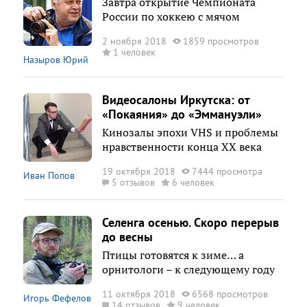
Завтра открытие Чемпионата
России по хоккею с мячом
2 ноября 2018
1859 просмотров
1 человек
Назыров Юрий
Видеосалоны Иркутска: от
«Покаяния» до «Эммануэли»
Кинозалы эпохи VHS и проблемы
нравственности конца ХХ века
19 октября 2018
7444 просмотра
Иван Попов
5 отзывов
6 человек
Селенга осенью. Скоро перерыв
до весны
Птицы готовятся к зиме… а
орнитологи – к следующему году
11 октября 2018
6568 просмотров
Игорь Фефелов
14 отзывов
9 человек