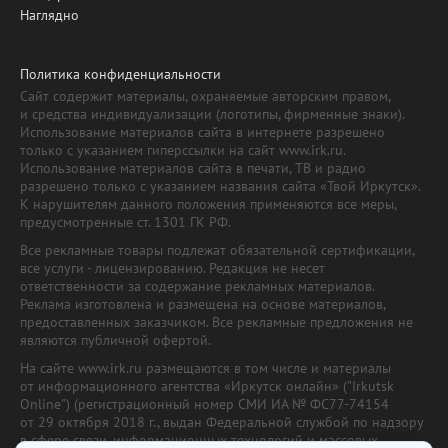
Наглядно
Политика конфиденциальности
Сайт содержит материалы, охраняемые авторским правом,
и средства индивидуализации (логотипы, фирменные знаки).
Использование материалов сайта в интернете разрешено
только с указанием гиперссылки на сайт www.irk.ru.
Использование материалов сайта в печати, ТВ и радио
разрешено только с указанием названия сайта «Твой Иркутск».
К нарушителям данного положения применяются все меры,
предусмотренные ст. 1301 ГК РФ.
Все рекламные товары подлежат обязательной сертификации,
все услуги - лицензированию. Редакция не несет
ответственности за содержание рекламных материалов.
Реклама изготовлена и размещена на основе материалов,
предоставленных заказчиком. Все рекламные предложения не
являются публичной офертой.
На сайте www.irk.ru размещаются в том числе и материалы
от информационного агентства «Иркутск онлайн» ("Irkutsk
Online") (регистрационный номер СМИ ИА № ФС77-74154
от 29 октября 2018 г., выдан Федеральной службой по надзору
в сфере связи, информационных технологий и массовых