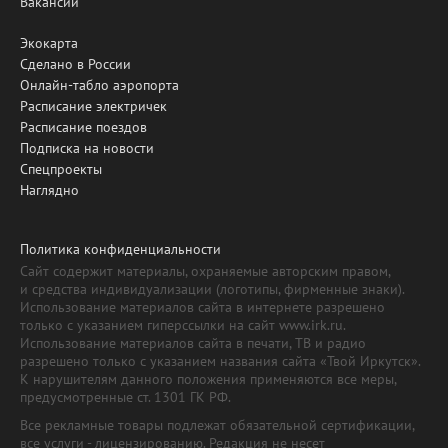
Вакансии
Экокарта
Сделано в России
Онлайн-табло аэропорта
Расписание электричек
Расписание поездов
Подписка на новости
Спецпроекты
Наглядно
Политика конфиденциальности
Сайт содержит материалы, охраняемые авторским правом,
и средства индивидуализации (логотипы, фирменные знаки).
Использование материалов сайта в интернете разрешено
только с указанием гиперссылки на сайт www.irk.ru.
Использование материалов сайта в печати, ТВ и радио
разрешено только с указанием названия сайта «Твой Иркутск».
К нарушителям данного положения применяются все меры,
предусмотренные ст. 1301 ГК РФ.
Все рекламные товары подлежат обязательной сертификации,
все услуги - лицензированию. Редакция не несет