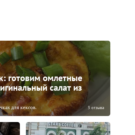
к: готовим омлетные
игинальный салат из
ках для кексов.
3 отзыва