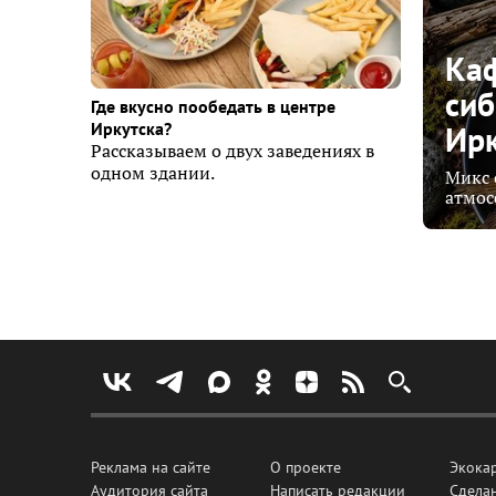
Каф
сиб
Где вкусно пообедать в центре
Ирк
Иркутска?
Рассказываем о двух заведениях в
одном здании.
Микс 
атмос
Реклама на сайте
О проекте
Экока
Аудитория сайта
Написать редакции
Сделан