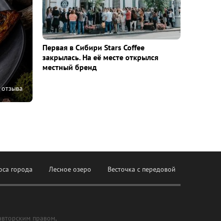
Первая в Сибири Stars Coffee
закрылась. На её месте открылся
местный бренд
 отзыва
оса города
Лесное озеро
Весточка с передовой
авторским правом,