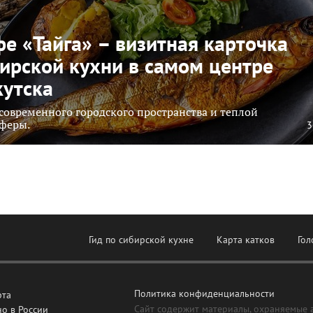
е «Тайга» – визитная карточка
ирской кухни в самом центре
утска
современного городского пространства и теплой
феры.
3
Гид по сибирской кухне
Карта катков
Гол
Политика конфиденциальности
рта
Сайт содержит материалы, охраняемые 
о в России