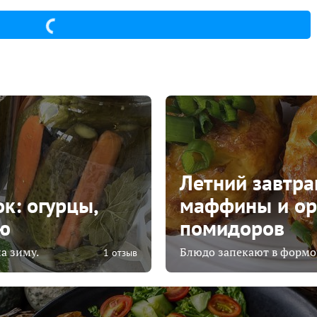
Летний завтра
к: огурцы,
маффины и ор
ю
помидоров
а зиму.
Блюдо запекают в формоч
1 отзыв