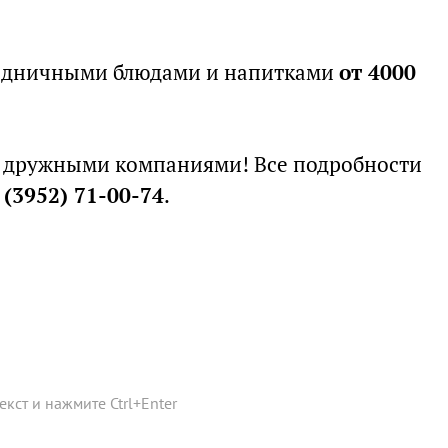
аздничными блюдами и напитками
от 4000
, дружными компаниями! Все подробности
у
(3952) 71-00-74
.
текст и нажмите
Ctrl
+
Enter