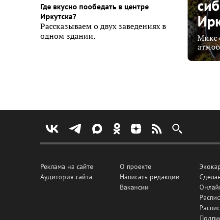
сиб
Где вкусно пообедать в центре
Ирк
Иркутска?
Рассказываем о двух заведениях в
одном здании.
Микс 
атмос
Реклама на сайте
О проекте
Экока
Аудитория сайта
Написать редакции
Сделан
Вакансии
Онлай
Распис
Распи
Подпи