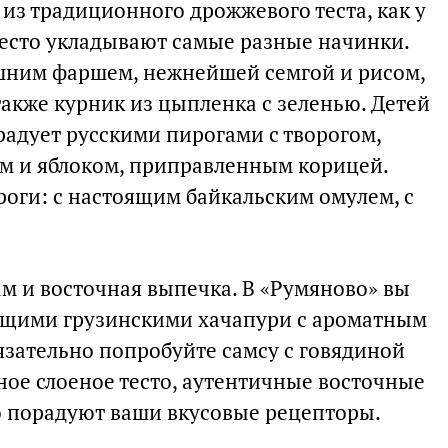
 из традиционного дрожжевого теста, как у
есто укладывают самые разные начинки.
шним фаршем, нежнейшей семгой и рисом,
также курник из цыпленка с зеленью. Детей
радует русскими пирогами с творогом,
м и яблоком, приправленным корицей.
роги: с настоящим байкальским омулем, с
ам и восточная выпечка. В «Румяново» вы
ящими грузинскими хачапури с ароматным
язательно попробуйте самсу с говядиной
ое слоеное тесто, аутентичные восточные
о порадуют ваши вкусовые рецепторы.