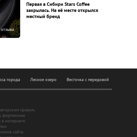
Первая в Сибири Stars Coffee
закрылась. На её месте открылся
местный бренд
 отзыва
оса города
Лесное озеро
Весточка с передовой
авторским правом,
ы, фирменные
а в интернете
ылки
риалов сайта