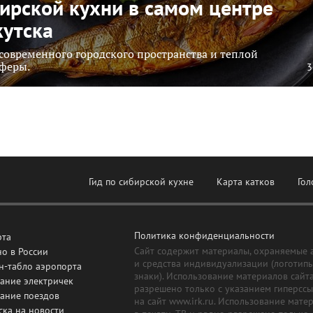
ирской кухни в самом центре
утска
современного городского пространства и теплой
феры.
3
Гид по сибирской кухне
Карта катков
Гол
Политика конфиденциальности
рта
Сайт содержит материалы, охраняемые 
о в России
и средства индивидуализации (логотип
н-табло аэропорта
знаки). Использование материалов сайт
ание электричек
разрешено только с указанием гиперсс
сание поездов
на сайт www.irk.ru. Использование мате
ска на новости