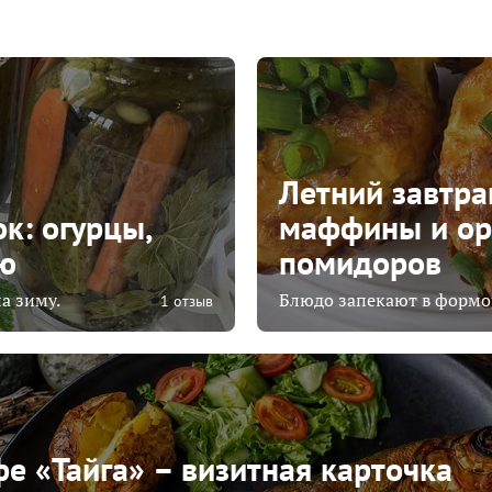
Летний завтра
к: огурцы,
маффины и ор
ю
помидоров
а зиму.
Блюдо запекают в формоч
1 отзыв
е «Тайга» – визитная карточка