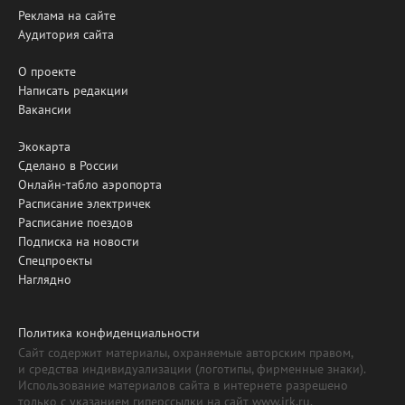
Реклама на сайте
Аудитория сайта
О проекте
Написать редакции
Вакансии
Экокарта
Сделано в России
Онлайн-табло аэропорта
Расписание электричек
Расписание поездов
Подписка на новости
Спецпроекты
Наглядно
Политика конфиденциальности
Сайт содержит материалы, охраняемые авторским правом,
и средства индивидуализации (логотипы, фирменные знаки).
Использование материалов сайта в интернете разрешено
только с указанием гиперссылки на сайт www.irk.ru.