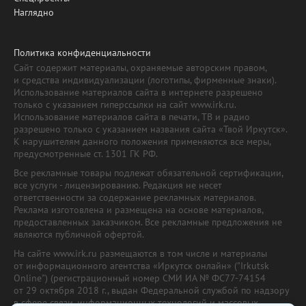
Наглядно
Политика конфиденциальности
Сайт содержит материалы, охраняемые авторским правом,
и средства индивидуализации (логотипы, фирменные знаки).
Использование материалов сайта в интернете разрешено
только с указанием гиперссылки на сайт www.irk.ru.
Использование материалов сайта в печати, ТВ и радио
разрешено только с указанием названия сайта «Твой Иркутск».
К нарушителям данного положения применяются все меры,
предусмотренные ст. 1301 ГК РФ.
Все рекламные товары подлежат обязательной сертификации,
все услуги - лицензированию. Редакция не несет
ответственности за содержание рекламных материалов.
Реклама изготовлена и размещена на основе материалов,
предоставленных заказчиком. Все рекламные предложения не
являются публичной офертой.
На сайте www.irk.ru размещаются в том числе и материалы
от информационного агентства «Иркутск онлайн» ("Irkutsk
Online") (регистрационный номер СМИ ИА № ФС77-74154
от 29 октября 2018 г., выдан Федеральной службой по надзору
в сфере связи, информационных технологий и массовых