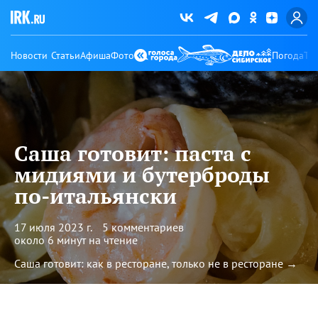
Новости
Статьи
Афиша
Фото
Погода
Ту
Саша готовит: паста с
мидиями и бутерброды
по-итальянски
17 июля 2023 г.
5 комментариев
около 6 минут на чтение
Саша готовит: как в ресторане, только не в ресторане →