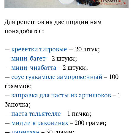
Для рецептов на две порции нам
понадобятся:
—
креветки тигровые
— 20 штук;
—
мини-багет
– 2 штуки;
—
мини-чиабатта
– 2 штуки;
—
соус гуакамоле замороженный
– 100
граммов;
—
заправка для пасты из артишоков
– 1
баночка;
—
паста тальятелле
– 1 пачка;
—
мидии в раковинах
– 200 грамм;
—
пармезан
– 50 грамм;