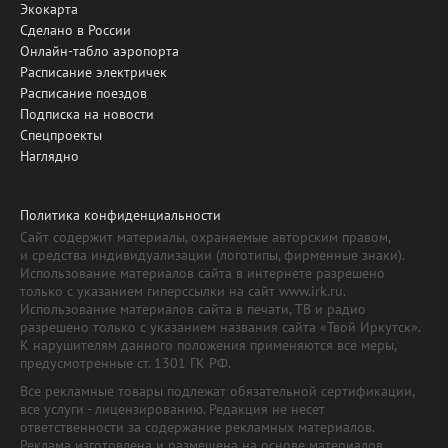
Экокарта
Сделано в России
Онлайн-табло аэропорта
Расписание электричек
Расписание поездов
Подписка на новости
Спецпроекты
Наглядно
Политика конфиденциальности
Сайт содержит материалы, охраняемые авторским правом,
и средства индивидуализации (логотипы, фирменные знаки).
Использование материалов сайта в интернете разрешено
только с указанием гиперссылки на сайт www.irk.ru.
Использование материалов сайта в печати, ТВ и радио
разрешено только с указанием названия сайта «Твой Иркутск».
К нарушителям данного положения применяются все меры,
предусмотренные ст. 1301 ГК РФ.
Все рекламные товары подлежат обязательной сертификации,
все услуги - лицензированию. Редакция не несет
ответственности за содержание рекламных материалов.
Реклама изготовлена и размещена на основе материалов,