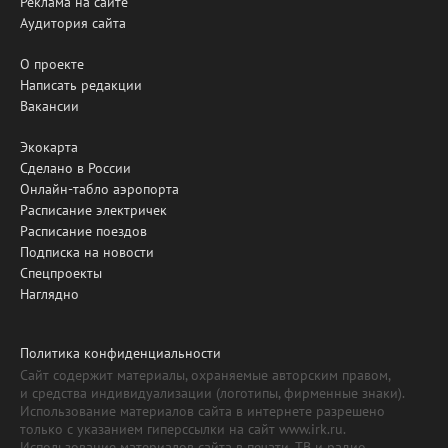
Реклама на сайте
Аудитория сайта
О проекте
Написать редакции
Вакансии
Экокарта
Сделано в России
Онлайн-табло аэропорта
Расписание электричек
Расписание поездов
Подписка на новости
Спецпроекты
Наглядно
Политика конфиденциальности
Сайт содержит материалы, охраняемые авторским правом,
и средства индивидуализации (логотипы, фирменные знаки).
Использование материалов сайта в интернете разрешено
только с указанием гиперссылки на сайт www.irk.ru.
Использование материалов сайта в печати, ТВ и радио