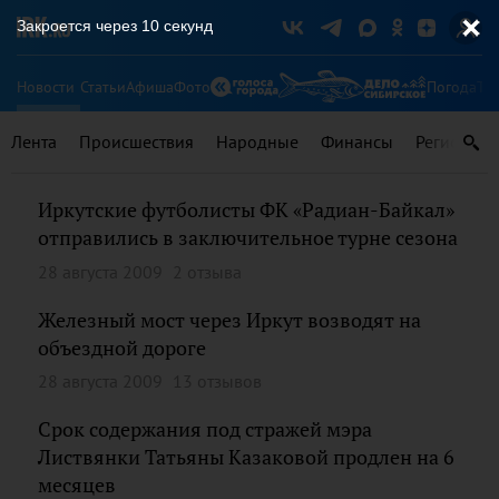
Закроется через
9
секунд
Новости
Статьи
Афиша
Фото
Погода
Ту
Лента
Происшествия
Народные
Финансы
Регионы
Иркутские футболисты ФК «Радиан-Байкал»
отправились в заключительное турне сезона
28 августа 2009
2 отзыва
Железный мост через Иркут возводят на
объездной дороге
28 августа 2009
13 отзывов
Срок содержания под стражей мэра
Листвянки Татьяны Казаковой продлен на 6
месяцев