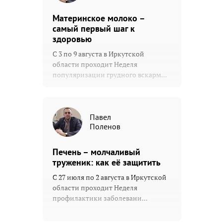
Материнское молоко –
самый первый шаг к
здоровью
С 3 по 9 августа в Иркутской
области проходит Неделя
популяризации грудного вскарм...
Павел
Поленов
Печень – молчаливый
труженик: как её защитить
С 27 июля по 2 августа в Иркутской
области проходит Неделя
профилактики заболевани...