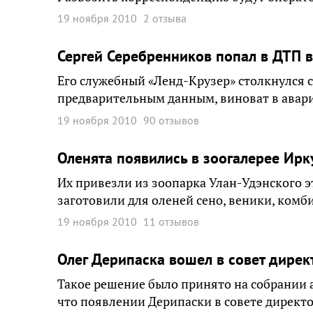
19 ноября 2010
2 отзыва
Сергей Серебренников попал в ДТП 
Его служебный «Ленд-Крузер» столкнулся 
предварительным данным, виноват в авар
19 ноября 2010
90 отзывов
Оленята появились в зоогалерее Ирк
Их привезли из зоопарка Улан-Удэнского 
заготовили для оленей сено, веники, комб
19 ноября 2010
11 отзывов
Олег Дерипаска вошел в совет дирек
Такое решение было принято на собрании 
что появлении Дерипаски в совете директ