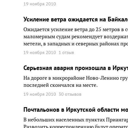
19 ноября 2010
Усиление ветра ожидается на Байкал
Ожидается усиление ветра до 25 метров в 
маломерным судам рекомендует воздержать
метели, в западных и северных районах пр
19 ноября 2010
1 отзыв
Серьезная авария произошла в Ирку
На дороге в микрорайоне Ново-Ленино гру
последней скончался на месте.
19 ноября 2010
30 отзывов
Почтальонов в Иркутской области м
В небольших населенных пунктах Приангарь
Развозить корреспонденцию будут операто