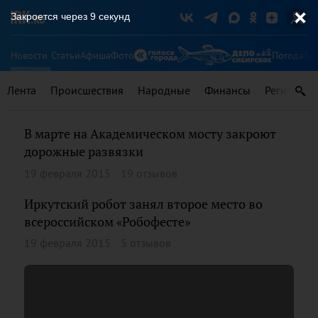
Закроется через
9
секунд
Новости
Статьи
Афиша
Фото
Погода
Ту
Лента
Происшествия
Народные
Финансы
Регионы
В марте на Академическом мосту закроют
дорожные развязки
19 февраля 2015
19 отзывов
Иркутский робот занял второе место во
всероссийском «Робофесте»
19 февраля 2015
5 отзывов