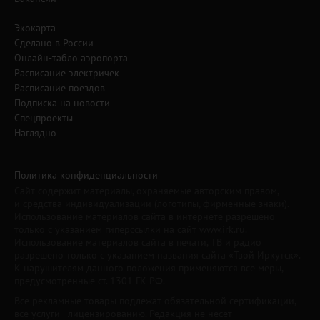
Экокарта
Сделано в России
Онлайн-табло аэропорта
Расписание электричек
Расписание поездов
Подписка на новости
Спецпроекты
Наглядно
Политика конфиденциальности
Сайт содержит материалы, охраняемые авторским правом,
и средства индивидуализации (логотипы, фирменные знаки).
Использование материалов сайта в интернете разрешено
только с указанием гиперссылки на сайт www.irk.ru.
Использование материалов сайта в печати, ТВ и радио
разрешено только с указанием названия сайта «Твой Иркутск».
К нарушителям данного положения применяются все меры,
предусмотренные ст. 1301 ГК РФ.
Все рекламные товары подлежат обязательной сертификации,
все услуги - лицензированию. Редакция не несет