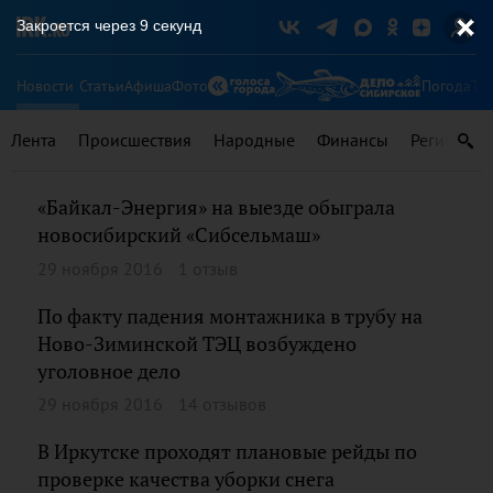
Закроется через
8
секунд
Новости
Статьи
Афиша
Фото
Погода
Ту
Лента
Происшествия
Народные
Финансы
Регионы
«Байкал-Энергия» на выезде обыграла
новосибирский «Сибсельмаш»
29 ноября 2016
1 отзыв
По факту падения монтажника в трубу на
Ново-Зиминской ТЭЦ возбуждено
уголовное дело
29 ноября 2016
14 отзывов
В Иркутске проходят плановые рейды по
проверке качества уборки снега