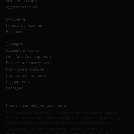
Реклама на сайте
Аудитория сайта
О проекте
Написать редакции
Вакансии
Экокарта
Сделано в России
Онлайн-табло аэропорта
Расписание электричек
Расписание поездов
Подписка на новости
Спецпроекты
Наглядно
Политика конфиденциальности
Сайт содержит материалы, охраняемые авторским правом,
и средства индивидуализации (логотипы, фирменные знаки).
Использование материалов сайта в интернете разрешено
только с указанием гиперссылки на сайт www.irk.ru.
Использование материалов сайта в печати, ТВ и радио