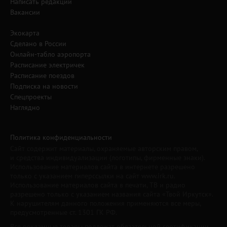
Написать редакции
Вакансии
Экокарта
Сделано в России
Онлайн-табло аэропорта
Расписание электричек
Расписание поездов
Подписка на новости
Спецпроекты
Наглядно
Политика конфиденциальности
Сайт содержит материалы, охраняемые авторским правом,
и средства индивидуализации (логотипы, фирменные знаки).
Использование материалов сайта в интернете разрешено
только с указанием гиперссылки на сайт www.irk.ru.
Использование материалов сайта в печати, ТВ и радио
разрешено только с указанием названия сайта «Твой Иркутск».
К нарушителям данного положения применяются все меры,
предусмотренные ст. 1301 ГК РФ.
Все рекламные товары подлежат обязательной сертификации,