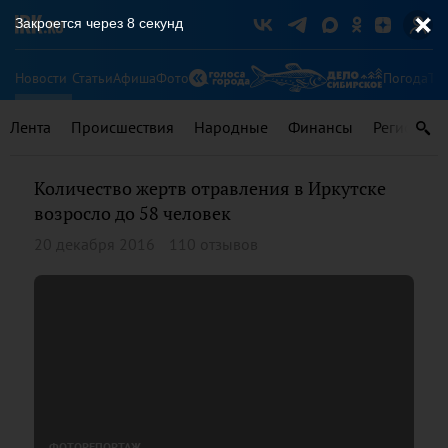
Закроется через
8
секунд
Новости
Статьи
Афиша
Фото
Погода
Ту
Лента
Происшествия
Народные
Финансы
Регионы
Количество жертв отравления в Иркутске
возросло до 58 человек
20 декабря 2016
110 отзывов
ФОТОРЕПОРТАЖ