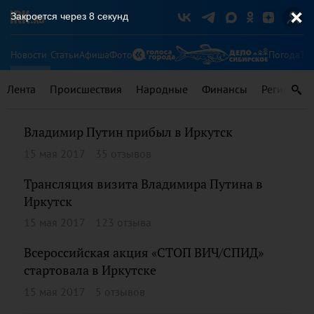
Закроется через
8
секунд
Новости
Статьи
Афиша
Фото
Погода
Ту
Лента
Происшествия
Народные
Финансы
Регионы
Владимир Путин прибыл в Иркутск
15 мая 2017
35 отзывов
Трансляция визита Владимира Путина в
Иркутск
15 мая 2017
123 отзыва
Всероссийская акция «СТОП ВИЧ/СПИД»
стартовала в Иркутске
15 мая 2017
5 отзывов