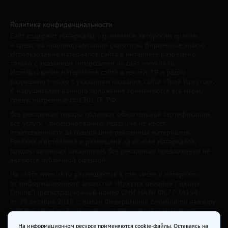
Политика конфиденциальности
Сайт содержит материалы, охраняемые авторским правом,
и средства индивидуализации (логотипы, фирменные знаки).
Использование материалов сайта в интернете разрешено
только с указанием гиперссылки на сайт www.irk.ru.
Использование материалов сайта в печати, ТВ и радио
разрешено только с указанием названия сайта «Твой Иркутск».
К нарушителям данного положения применяются все меры,
предусмотренные ст. 1301 ГК РФ.
Все рекламные товары подлежат обязательной сертификации,
все услуги - лицензированию. Редакция не несет
ответственности за содержание рекламных материалов.
Реклама изготовлена и размещена на основе материалов,
предоставленных заказчиком. Все рекламные предложения не
являются публичной офертой.
На сайте www.irk.ru размещаются в том числе и материалы
от информационного агентства «Иркутск онлайн» ("Irkutsk
Online") (регистрационный номер СМИ ИА № ФС77-74154
от 29 октября 2018 г., выдан Федеральной службой по надзору
в сфере связи, информационных технологий и массовых
коммуникаций) с соответствующей пометкой. Учредитель —
На информационном ресурсе применяются cookie-файлы. Оставаясь на