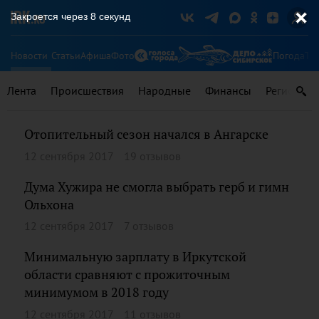
Закроется через
8
секунд
Новости
Статьи
Афиша
Фото
Погода
Ту
Лента
Происшествия
Народные
Финансы
Регионы
Отопительный сезон начался в Ангарске
12 сентября 2017
19 отзывов
Дума Хужира не смогла выбрать герб и гимн
Ольхона
12 сентября 2017
7 отзывов
Минимальную зарплату в Иркутской
области сравняют с прожиточным
минимумом в 2018 году
12 сентября 2017
11 отзывов