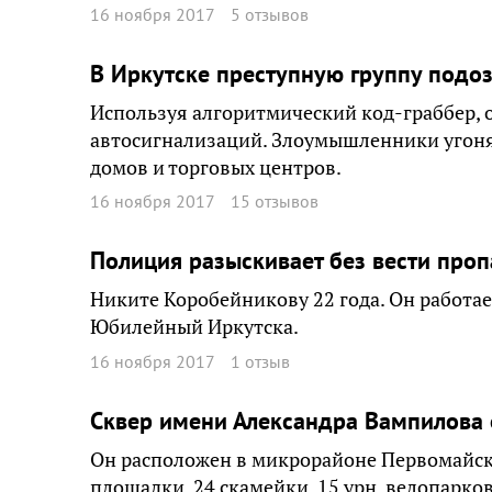
16 ноября 2017
5 отзывов
В Иркутске преступную группу подо
Используя алгоритмический код-граббер,
автосигнализаций. Злоумышленники угоня
домов и торговых центров.
16 ноября 2017
15 отзывов
Полиция разыскивает без вести проп
Никите Коробейникову 22 года. Он работа
Юбилейный Иркутска.
16 ноября 2017
1 отзыв
Сквер имени Александра Вампилова 
Он расположен в микрорайоне Первомайско
площадки, 24 скамейки, 15 урн, велопарко