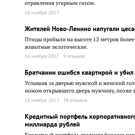
отравления угарным газом.
16 ноября 2017
Жителей Ново-Ленино напугали цеса
Птицы пробыли на высоте 12 метров более
животные экзотические.
16 ноября 2017
9 отзывов
Братчанин ошибся квартирой и убил
Услышав за дверью мужской и женский голо
ножом открывшего дверь мужчину, позже 
16 ноября 2017
38 отзывов
Кредитный портфель корпоративного
миллиарда рублей
Кредитный портфель среднего бизнеса нар