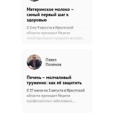
Материнское молоко –
самый первый шаг к
здоровью
С 3 по 9 августа в Иркутской
области проходит Неделя
популяризации грудного вскарм...
Павел
Поленов
Печень – молчаливый
труженик: как её защитить
С 27 июля по 2 августа в Иркутской
области проходит Неделя
профилактики заболевани...