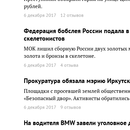
рублей.
6 декабря 2017
12 отзывов
Федерация бобслея России подала в 
скелетонистов
МОК лишил сборную России двух золотых ме
золота и бронзы в скелетоне.
6 декабря 2017
4 отзыва
Прокуратура обязала мэрию Иркутск
Площадки с просевшей землей общественн
«Безопасный двор». Активисты обратились 
6 декабря 2017
9 отзывов
На водителя BMW завели уголовное 