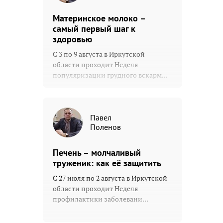
Материнское молоко –
самый первый шаг к
здоровью
С 3 по 9 августа в Иркутской
области проходит Неделя
популяризации грудного вскарм...
Павел
Поленов
Печень – молчаливый
труженик: как её защитить
С 27 июля по 2 августа в Иркутской
области проходит Неделя
профилактики заболевани...