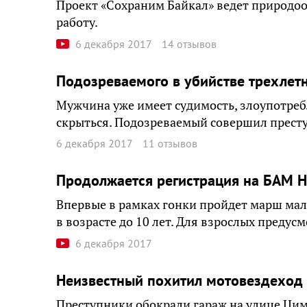
Проект «Сохраним Байкал» ведет природоо
работу.
6 декабря 2017
14 отзывов
Подозреваемого в убийстве трехлетн
Мужчина уже имеет судимость, злоупотребл
скрыться. Подозреваемый совершил прест
6 декабря 2017
11 отзывов
Продолжается регистрация на БАМ Н
Впервые в рамках гонки пройдет марш мал
в возрасте до 10 лет. Для взрослых преду
6 декабря 2017
Неизвестный похитил мотовездеход 
Преступники обокрали гараж на улице Ци