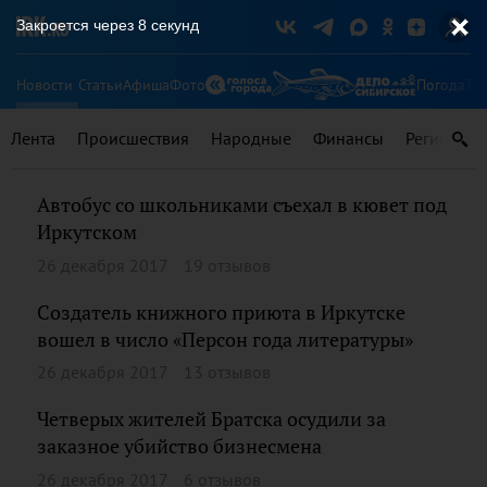
Закроется через
8
секунд
Новости
Статьи
Афиша
Фото
Погода
Ту
Лента
Происшествия
Народные
Финансы
Регионы
Автобус со школьниками съехал в кювет под
Иркутском
26 декабря 2017
19 отзывов
Создатель книжного приюта в Иркутске
вошел в число «Персон года литературы»
26 декабря 2017
13 отзывов
Четверых жителей Братска осудили за
заказное убийство бизнесмена
26 декабря 2017
6 отзывов