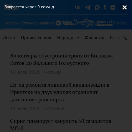
Закроется через
8
секунд
Новости
Статьи
Афиша
Фото
Погода
Ту
Лента
Происшествия
Народные
Финансы
Регионы
Волонтеры обустроили тропу от Больших
Котов до Большого Голоустного
19 июля 2018
4 отзыва
Из-за ремонта ливневой канализации в
Иркутске на двух улицах ограничат
движение транспорта
19 июля 2018
8 отзывов
Сирия планирует закупить 50 самолетов
МС-21