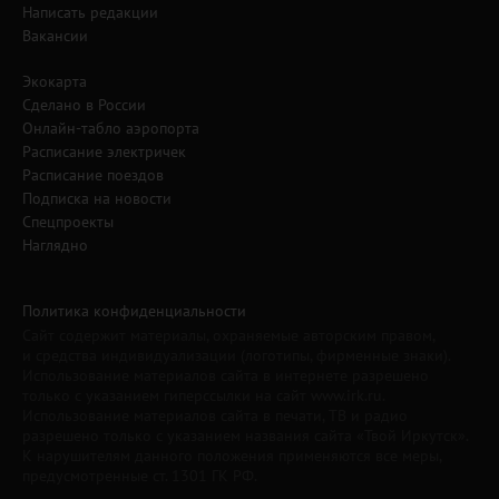
Написать редакции
Вакансии
Экокарта
Сделано в России
Онлайн-табло аэропорта
Расписание электричек
Расписание поездов
Подписка на новости
Спецпроекты
Наглядно
Политика конфиденциальности
Сайт содержит материалы, охраняемые авторским правом,
и средства индивидуализации (логотипы, фирменные знаки).
Использование материалов сайта в интернете разрешено
только с указанием гиперссылки на сайт www.irk.ru.
Использование материалов сайта в печати, ТВ и радио
разрешено только с указанием названия сайта «Твой Иркутск».
К нарушителям данного положения применяются все меры,
предусмотренные ст. 1301 ГК РФ.