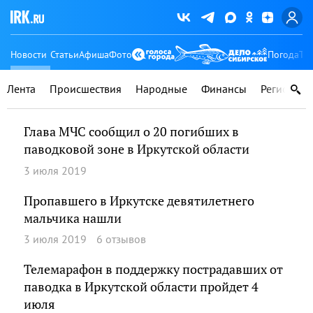
Новости
Статьи
Афиша
Фото
Погода
Ту
Лента
Происшествия
Народные
Финансы
Регионы
Глава МЧС сообщил о 20 погибших в
паводковой зоне в Иркутской области
3 июля 2019
Пропавшего в Иркутске девятилетнего
мальчика нашли
3 июля 2019
6 отзывов
Телемарафон в поддержку пострадавших от
паводка в Иркутской области пройдет 4
июля